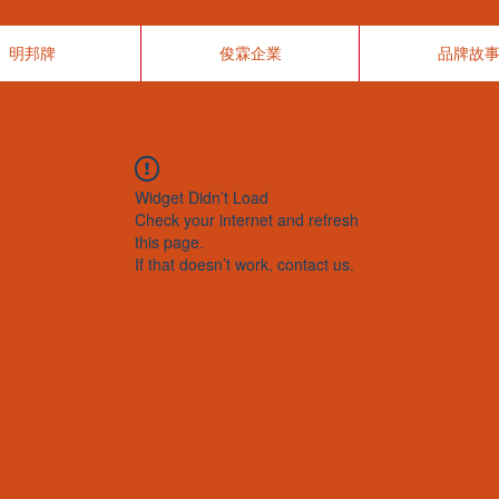
明邦牌
俊霖企業
品牌故
Widget Didn’t Load
Check your internet and refresh
this page.
If that doesn’t work, contact us.